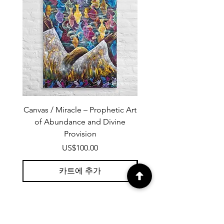
Canvas / Miracle – Prophetic Art
Poster /Miracle – Proph
of Abundance and Divine
of Abundance and D
Provision
가격
US$100.00
카트에 추가
프로페틱 아트 뉴스레터